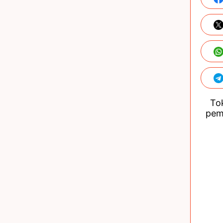
Tok
pem