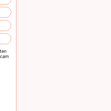
nten
acam