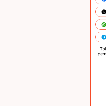
Tok
pem