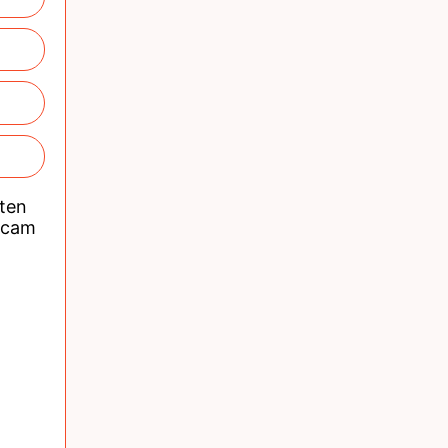
nten
acam