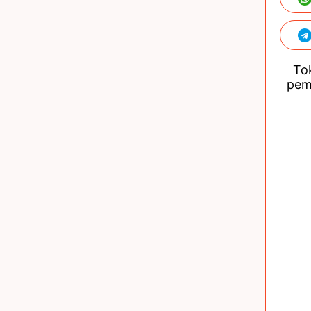
Tok
pem