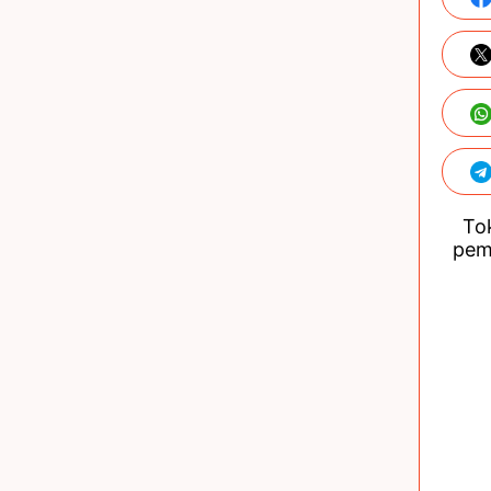
Tok
pem