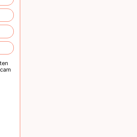
nten
acam