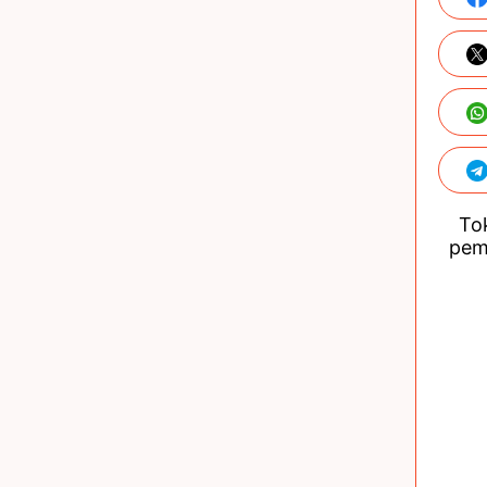
Tok
pem