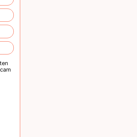
nten
acam