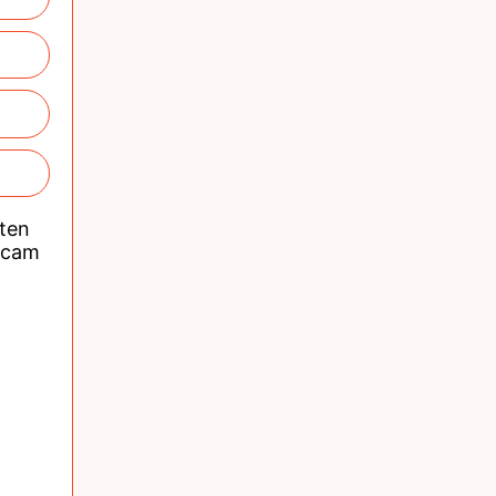
nten
acam