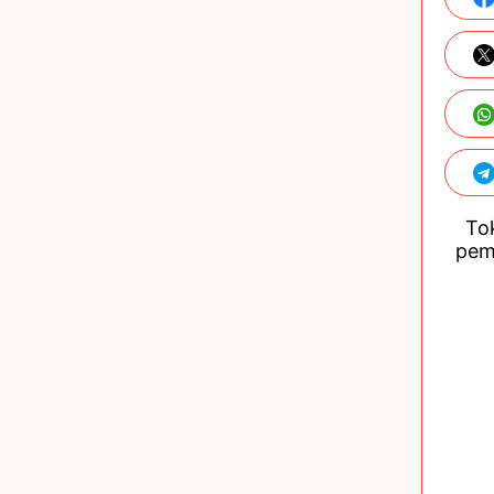
Tok
pem