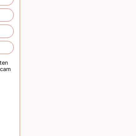
nten
acam