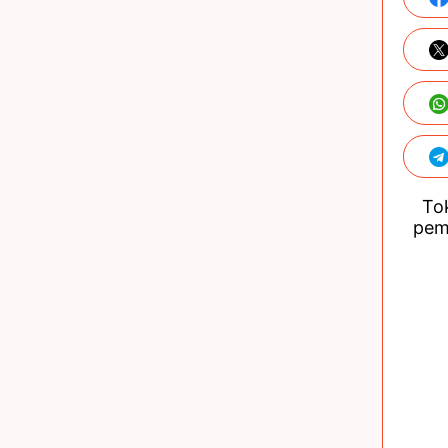
Tok
pem