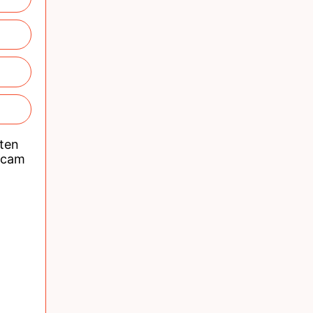
nten
acam