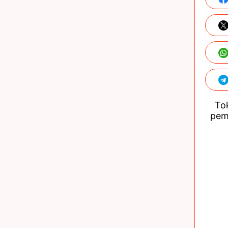
Tok
pem