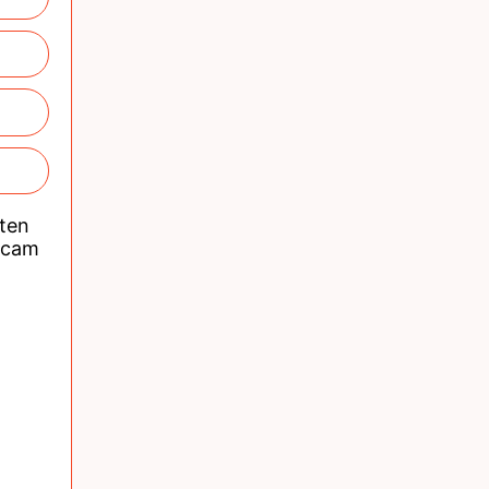
nten
acam