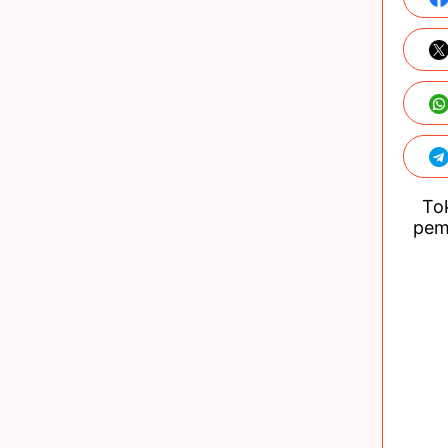
Tok
pem