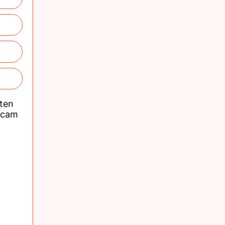
nten
acam