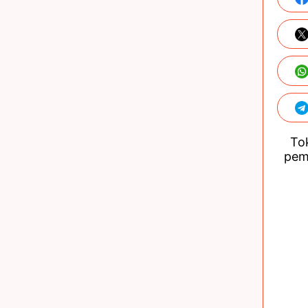
Tok
pem