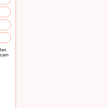
nten
acam