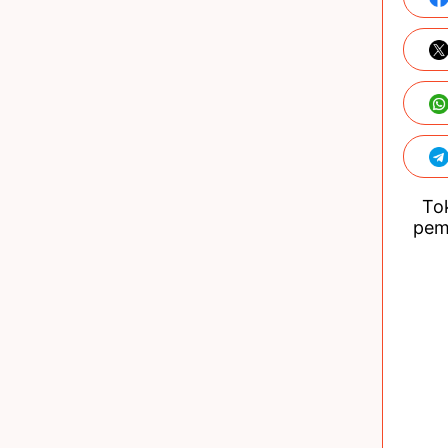
Tok
pem