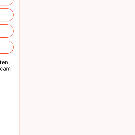
nten
acam