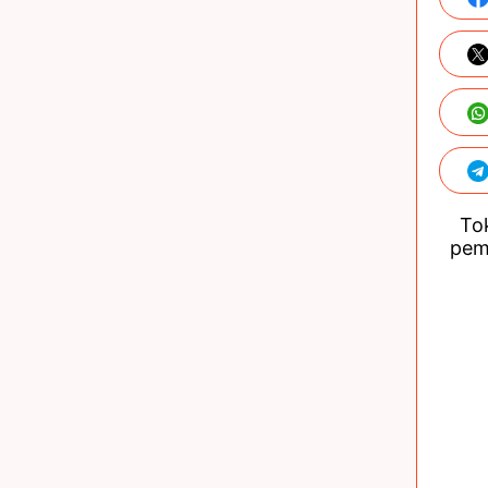
Tok
pem