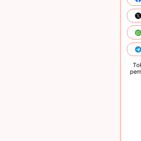
Tok
pem