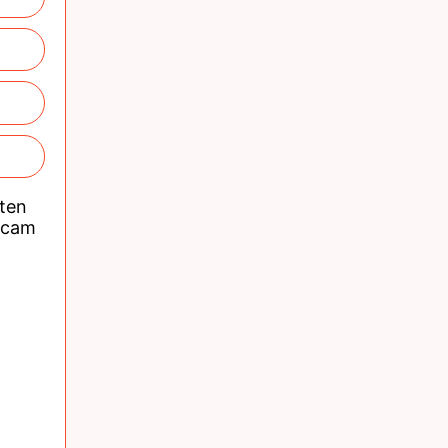
nten
acam