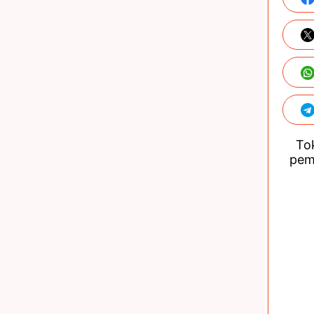
Tok
pem