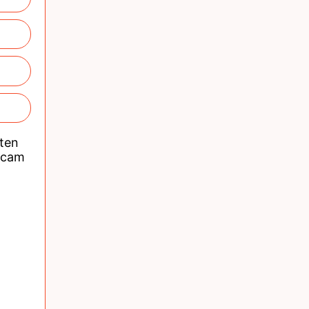
nten
acam