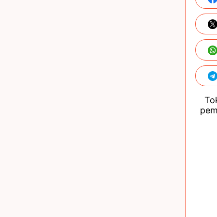
Tok
pem