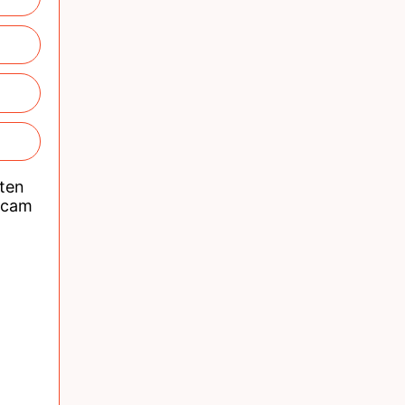
nten
acam