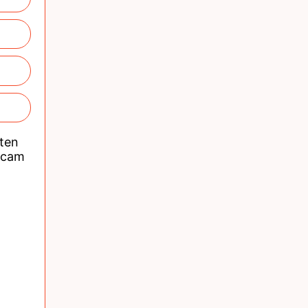
nten
acam