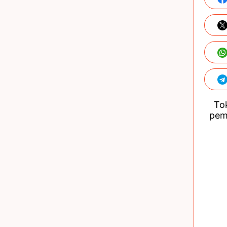
Tok
pem