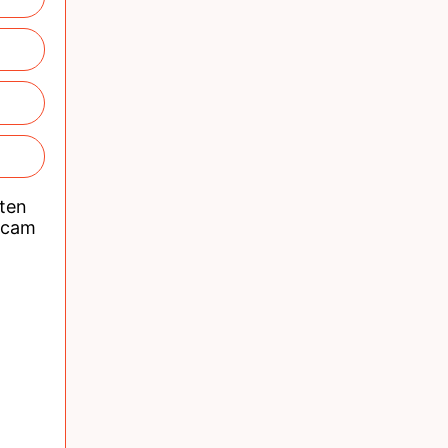
nten
acam