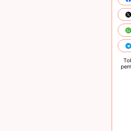
Tok
pem