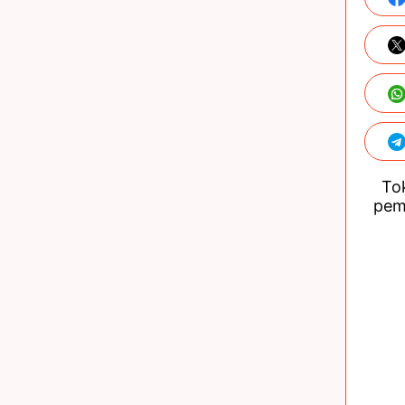
Tok
pem