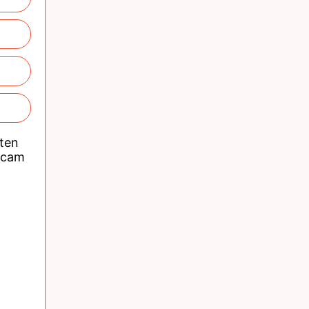
nten
acam