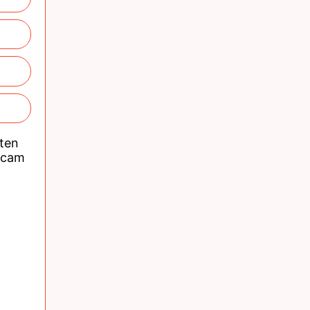
nten
acam