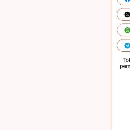
Tok
pem