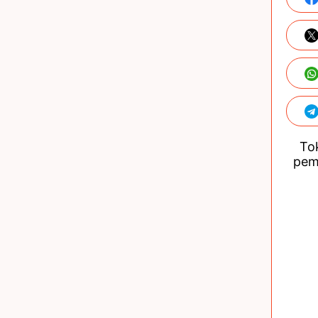
Tok
pem