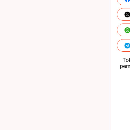
Tok
pem