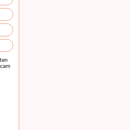
nten
acam