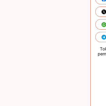
Tok
pem