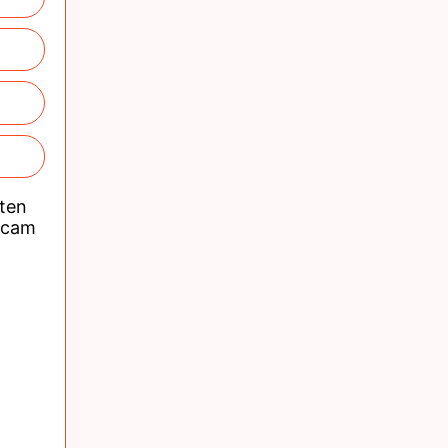
nten
acam