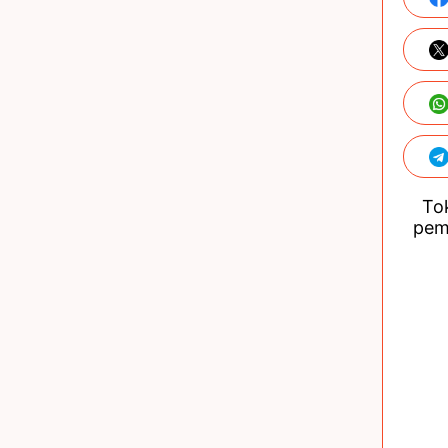
Tok
pem