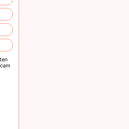
nten
acam