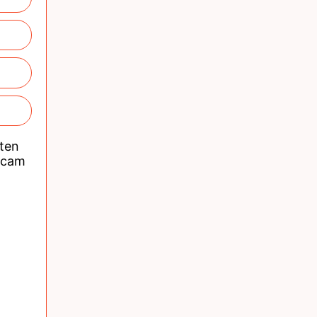
nten
acam