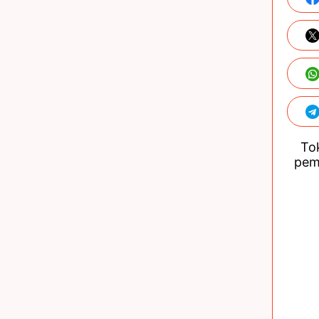
Tok
pem