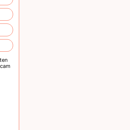
nten
acam