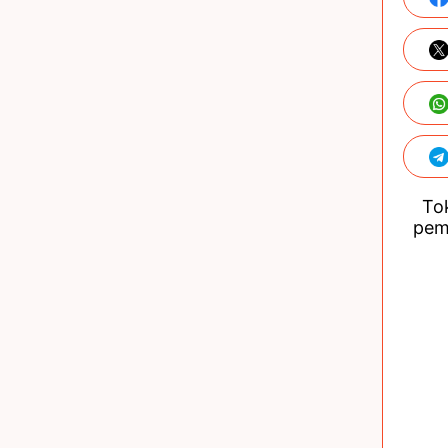
Tok
pem