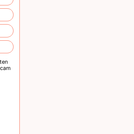
nten
acam