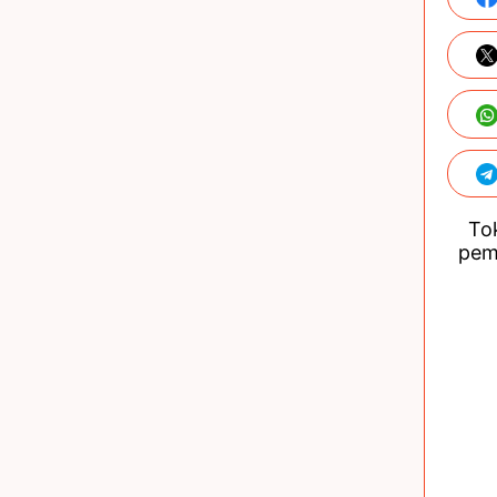
Tok
pem