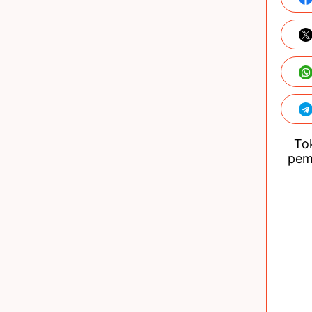
Tok
pem