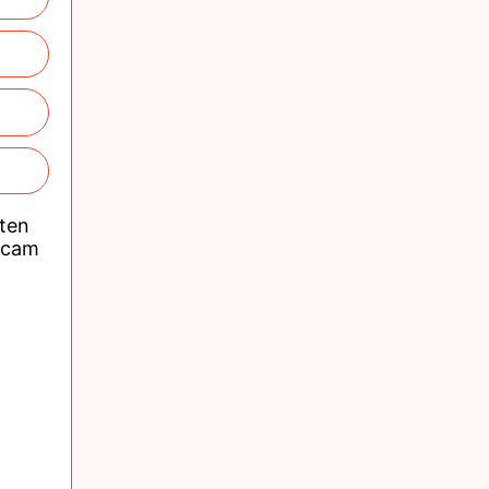
nten
acam