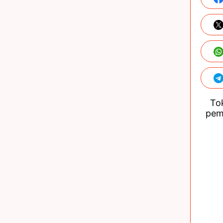
Tok
pem