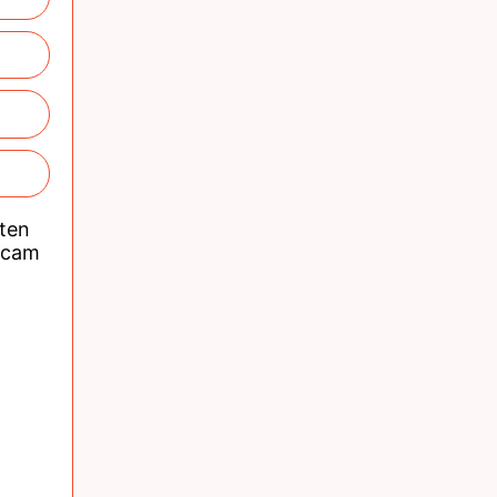
nten
acam