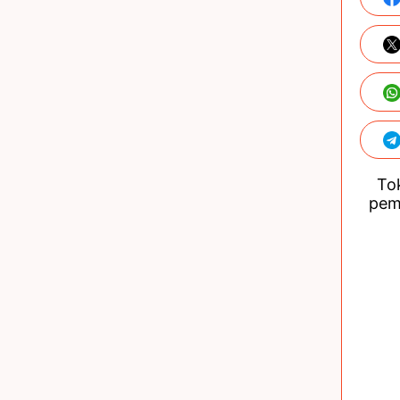
Tok
pem