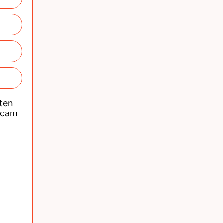
nten
acam