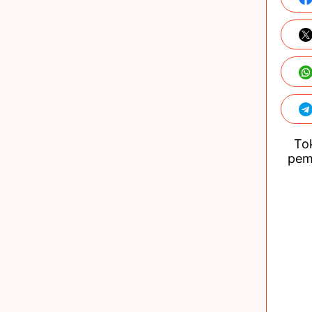
Tok
pem