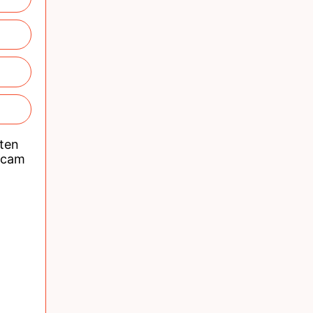
nten
acam