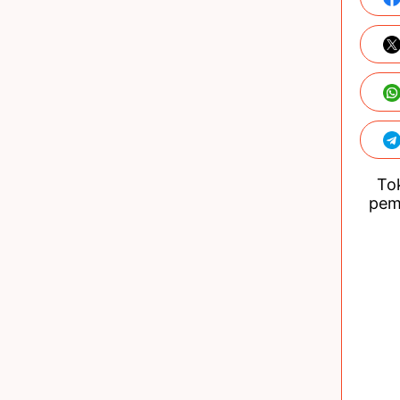
Tok
pem